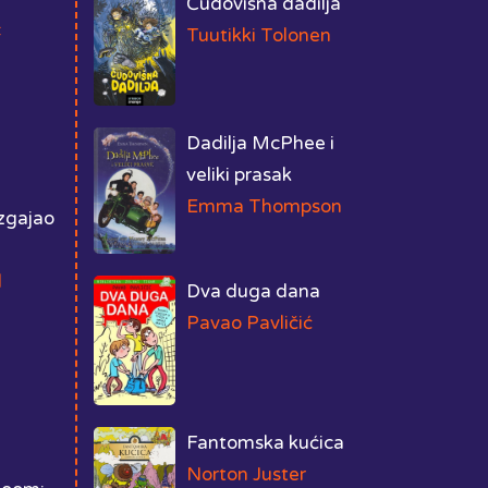
Čudovišna dadilja
c
Tuutikki Tolonen
Dadilja McPhee i
veliki prasak
Emma Thompson
uzgajao
d
Dva duga dana
Pavao Pavličić
Fantomska kućica
Norton Juster