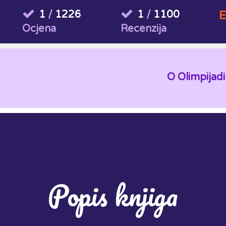
1
/
1226
1
/
1100
E
Ocjena
Recenzija
O Olimpijadi
Popis knjiga