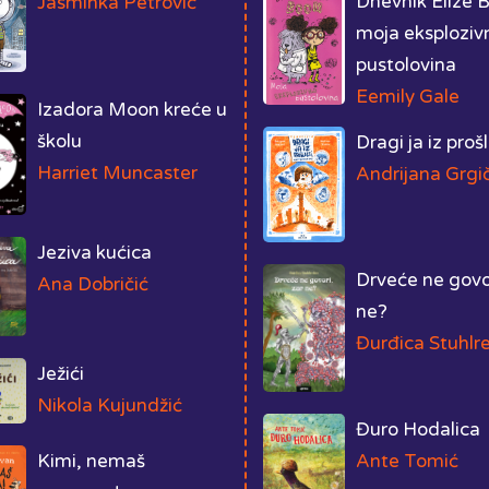
Dnevnik Elize 
Jasminka Petrović
moja eksploziv
pustolovina
Eemily Gale
Izadora Moon kreće u
školu
Dragi ja iz prošl
Harriet Muncaster
Andrijana Grgi
Jeziva kućica
Drveće ne govor
Ana Dobričić
ne?
Đurđica Stuhlre
Ježići
Nikola Kujundžić
Đuro Hodalica
Kimi, nemaš
Ante Tomić