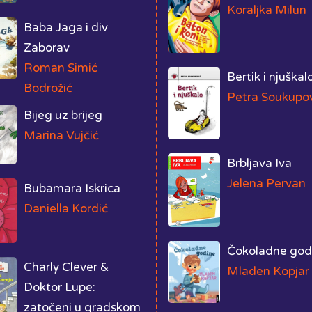
Koraljka Milun
Baba Jaga i div
Zaborav
Roman Simić
Bertik i njuškal
Bodrožić
Petra Soukupo
Bijeg uz brijeg
Marina Vujčić
Brbljava Iva
Jelena Pervan
Bubamara Iskrica
Daniella Kordić
Čokoladne god
Charly Clever &
Mladen Kopjar
Doktor Lupe:
zatočeni u gradskom