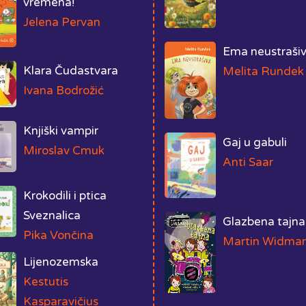
vremena!
Jelena Pervan
Ema neustraši
Klara Čudastvara
Melita Rundek
Ivana Bodrožić
Knjiški vampir
Gaj u gabuli
Miroslav Cmuk
Anti Saar
Krokodili i ptica
Sveznalica
Glazbena tajna
Pika Vončina
Martin Widmar
Lijenozemska
Kestutis
Kasparavičius