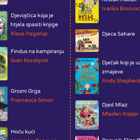
Ivanka Borova
Djevojčica koja je
htjela spasiti knjige
Klaus Hagerup
Djeca Sahare
Findus na kampiranju
Sven Nordqvist
Dječak koji je 
zmajeve
Andy Shepher
Grozni Grga
Francesca Simon
Djed Mlaz
Mladen Kopjar
Hoću kući