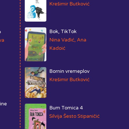
Krešimir Butković
Bok, TikTok
o
Nina Vađić, Ana
va
Kadoić
Bornin vremeplov
Krešimir Butković
ine
Bum Tomica 4
Silvija Šesto Stipaničić