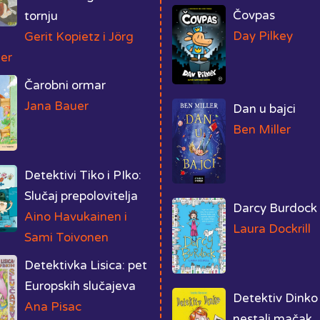
Čovpas
tornju
Day Pilkey
Gerit Kopietz i Jörg
er
Čarobni ormar
Jana Bauer
Dan u bajci
Ben Miller
Detektivi Tiko i PIko:
Slučaj prepolovitelja
Darcy Burdock
Aino Havukainen i
Laura Dockrill
Sami Toivonen
Detektivka Lisica: pet
Europskih slučajeva
Detektiv Dinko 
Ana Pisac
nestali mačak