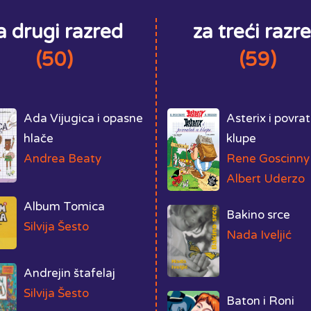
a drugi razred
za treći razr
(50)
(59)
Ada Vijugica i opasne
Asterix i povra
hlače
klupe
Andrea Beaty
Rene Goscinny 
Albert Uderzo
Album Tomica
Bakino srce
Silvija Šesto
Nada Iveljić
Andrejin štafelaj
Silvija Šesto
Baton i Roni