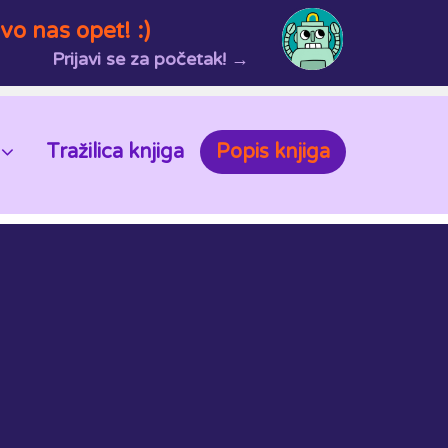
vo nas opet! :)
Prijavi se za početak! →
Tražilica knjiga
Popis knjiga