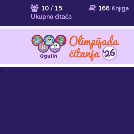
10
/
15
166
Knjiga
Ukupno čitača
>