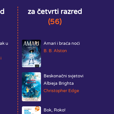
ed
za četvrti razred
(56)
tak u
Amari i braća noći
B. B. Alston
i
Beskonačni svjetovi
Albieja Brighta
Christopher Edge
Bok, Roko!