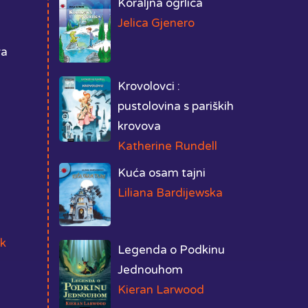
Koraljna ogrlica
Jelica Gjenero
va
Krovolovci :
pustolovina s pariških
krovova
Katherine Rundell
Kuća osam tajni
Liliana Bardijewska
k
Legenda o Podkinu
Jednouhom
Kieran Larwood