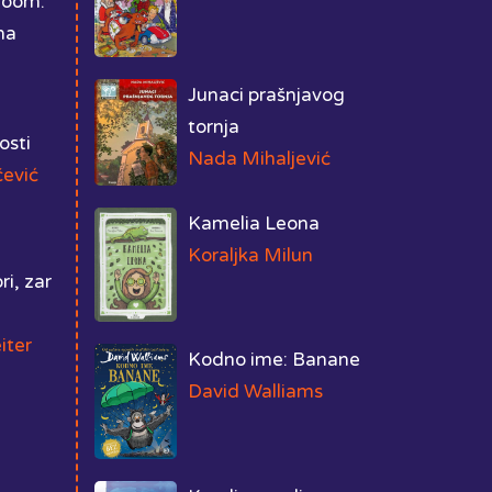
Boom:
na
Junaci prašnjavog
tornja
osti
Nada Mihaljević
čević
Kamelia Leona
Koraljka Milun
i, zar
iter
Kodno ime: Banane
David Walliams