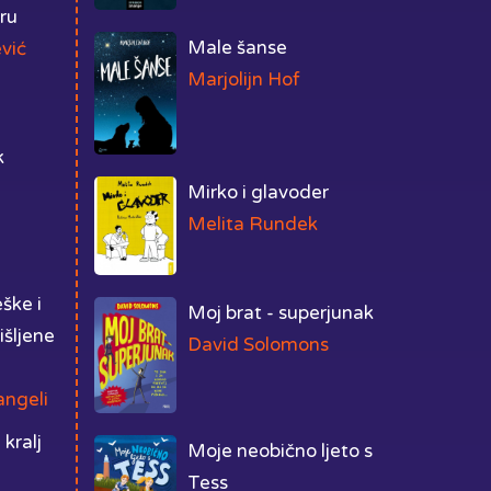
iru
Male šanse
vić
Marjolijn Hof
k
Mirko i glavoder
Melita Rundek
eške i
Moj brat - superjunak
išljene
David Solomons
angeli
 kralj
Moje neobično ljeto s
Tess