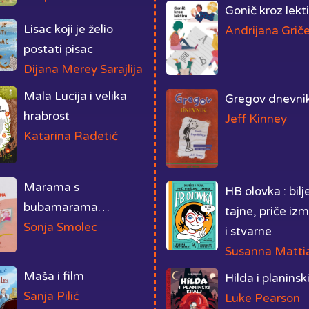
Gonič kroz lekt
Lisac koji je želio
Andrijana Griče
postati pisac
Dijana Merey Sarajlija
Mala Lucija i velika
Gregov dnevni
hrabrost
Jeff Kinney
Katarina Radetić
Marama s
HB olovka : bilj
bubamarama…
tajne, priče izm
Sonja Smolec
i stvarne
Susanna Matti
Maša i film
Hilda i planinski
Sanja Pilić
Luke Pearson