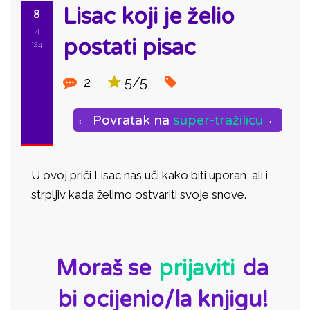
Lisac koji je želio
8
4
postati pisac
'24
2
5/5
← Povratak na
super-tražilicu
←
U ovoj priči Lisac nas uči kako biti uporan, ali i
strpljiv kada želimo ostvariti svoje snove.
ID:
Moraš se
prijaviti
da
bi ocijenio/la knjigu!