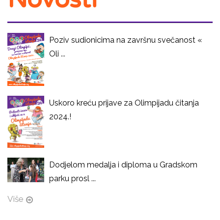
Poziv sudionicima na završnu svečanost «
Oli ...
Uskoro kreću prijave za Olimpijadu čitanja
2024.!
Dodjelom medalja i diploma u Gradskom
parku prosl ...
Više