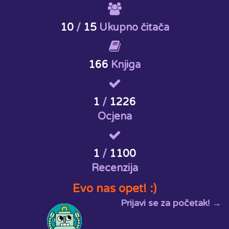
10
/
15
Ukupno čitača
166
Knjiga
1
/
1226
Ocjena
1
/
1100
Recenzija
Evo nas opet! :)
Prijavi se za početak! →