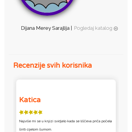
Dijana Merey Sarajlija |
Pogledaj katalog
Recenzije svih korisnika
Katica
Najviše mi se u knjizi svidjelo kada se liščeva priča počela
J
širiti cijelom šumom.
L