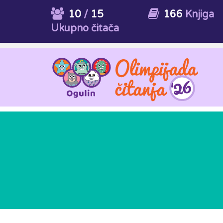
10
/
15
166
Knjiga
Ukupno čitača