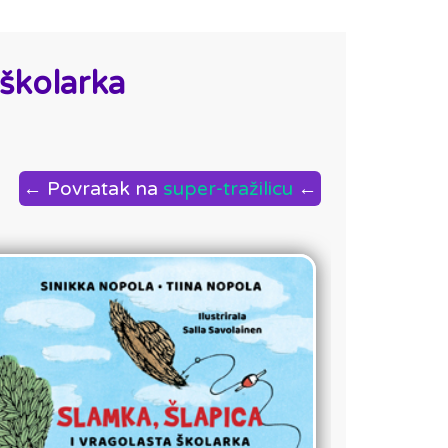
 školarka
← Povratak na
super-tražilicu
←