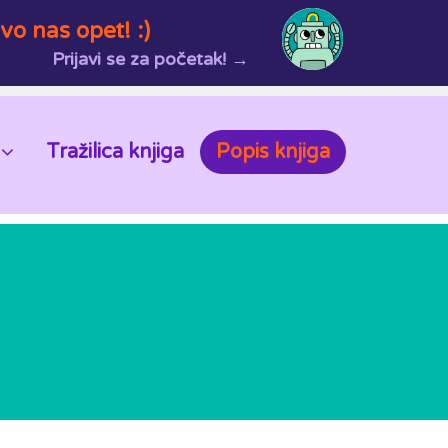
vo nas opet! :)
Prijavi se za početak! →
Tražilica knjiga
Popis knjiga