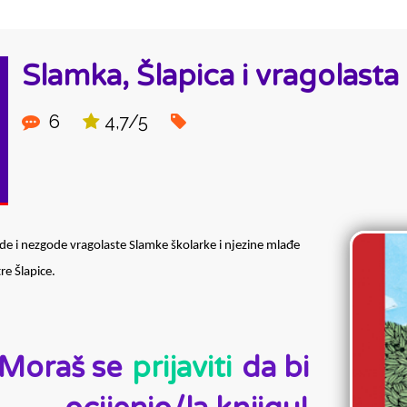
Slamka, Šlapica i vragolasta
6
4,7/5
de i nezgode vragolaste Slamke školarke i njezine mlađe 
re Šlapice.
D:
Moraš se
prijaviti
da bi