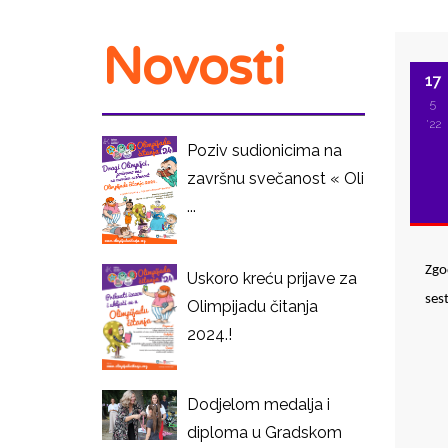
Novosti
17
5
'22
Poziv sudionicima na
završnu svečanost « Oli
...
Zgo
Uskoro kreću prijave za
sest
Olimpijadu čitanja
2024.!
I
Dodjelom medalja i
diploma u Gradskom