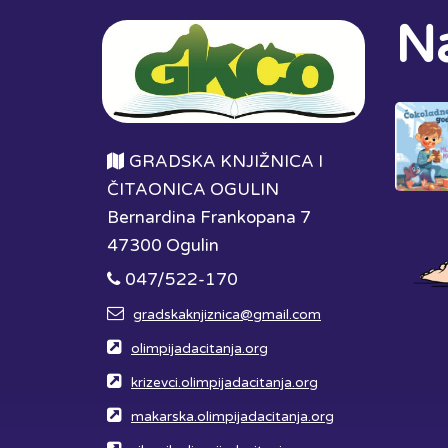
Na
GRADSKA KNJIŽNICA I
ČITAONICA OGULIN
Bernardina Frankopana 7
47300 Ogulin
047/522-170
gradskaknjiznica@gmail.com
olimpijadacitanja.org
krizevci.olimpijadacitanja.org
makarska.olimpijadacitanja.org