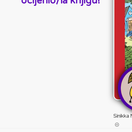
ocijenio/la knjigu!
Sinikka 