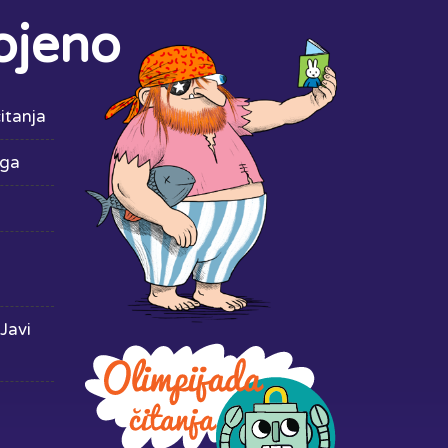
ojeno
itanja
iga
Javi