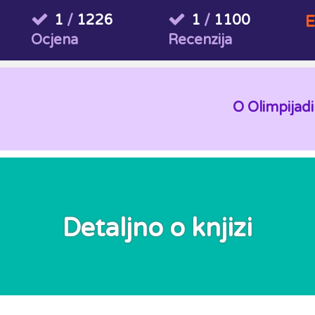
1
/
1226
1
/
1100
E
Ocjena
Recenzija
O Olimpijadi
Detaljno o knjizi