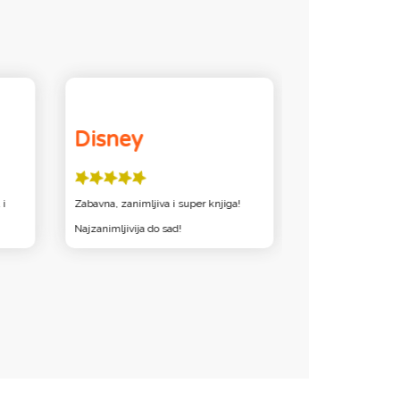
Disney
Dodek
 i
Zabavna, zanimljiva i super knjiga!
knjiga mi je bila o
Najzanimljivija do sad!