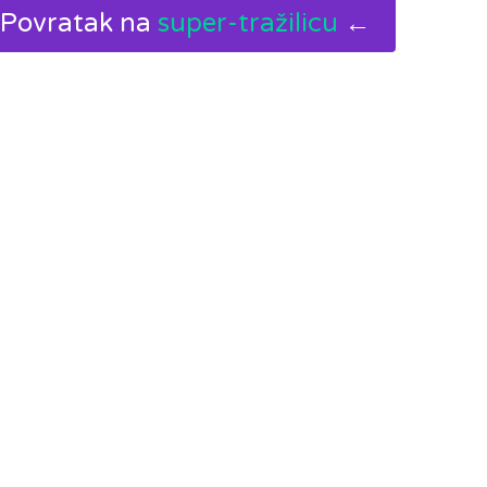
Povratak na
super-tražilicu
←