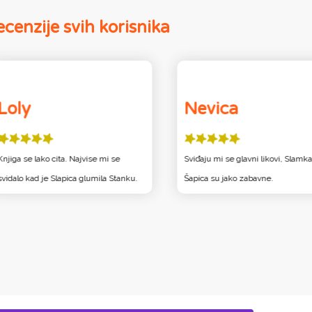
cenzije svih korisnika
Loly
Nevica
Knjiga se lako cita. Najvise mi se
Sviđaju mi se glavni likovi, Slamka
svidalo kad je Slapica glumila Stanku.
Šapica su jako zabavne.