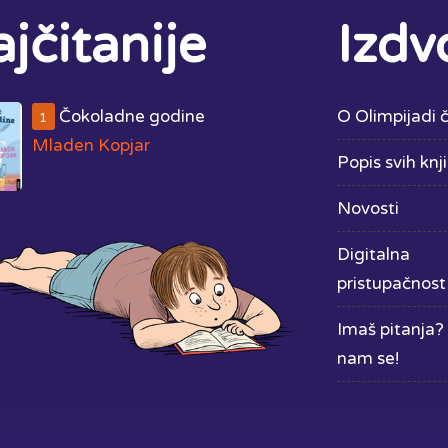
jčitanije
Izdv
Čokoladne godine
O Olimpijadi č
1
Mladen Kopjar
Popis svih knj
Novosti
Digitalna
pristupačnost
Imaš pitanja? 
nam se!