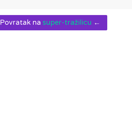
Povratak na
super-tražilicu
←