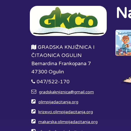
Na
GRADSKA KNJIŽNICA I
ČITAONICA OGULIN
Bernardina Frankopana 7
47300 Ogulin
047/522-170
gradskaknjiznica@gmail.com
olimpijadacitanja.org
krizevci.olimpijadacitanja.org
makarska.olimpijadacitanja.org