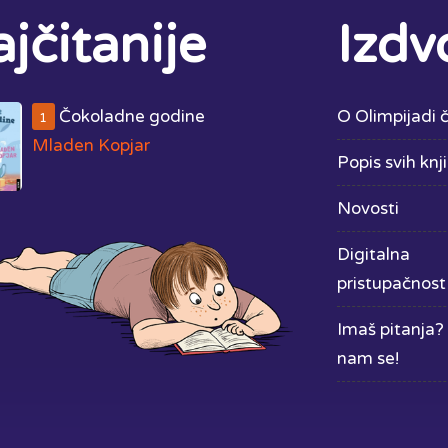
jčitanije
Izdv
Čokoladne godine
O Olimpijadi č
1
Mladen Kopjar
Popis svih knj
Novosti
Digitalna
pristupačnost
Imaš pitanja? 
nam se!