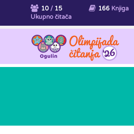
10
/
15
166
Knjiga
Ukupno čitača