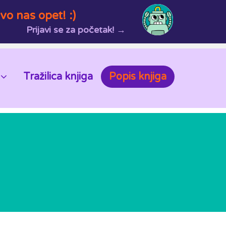
vo nas opet! :)
Prijavi se za početak! →
Tražilica knjiga
Popis knjiga