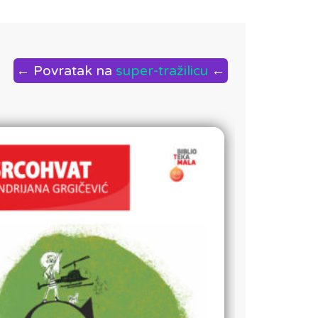
← Povratak na
super-tražilicu
←