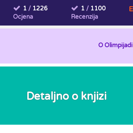
1
/
1226
1
/
1100
E
Ocjena
Recenzija
O Olimpijadi
Detaljno o knjizi