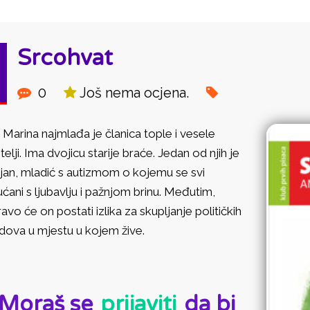
Srcohvat
0
Još nema ocjena.
 Marina najmlađa je članica tople i vesele
telji. Ima dvojicu starije braće. Jedan od njih je
jan, mladić s autizmom o kojemu se svi
ćani s ljubavlju i pažnjom brinu. Međutim,
avo će on postati izlika za skupljanje političkih
dova u mjestu u kojem žive.
D:
Moraš se
prijaviti
da bi