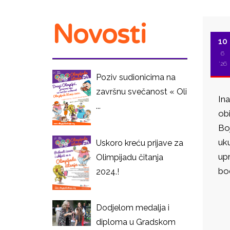
Novosti
10
6
'26
Poziv sudionicima na
završnu svečanost « Oli
Ina
...
obi
Bo
uku
Uskoro kreću prijave za
upr
Olimpijadu čitanja
bo
2024.!
I
Dodjelom medalja i
diploma u Gradskom