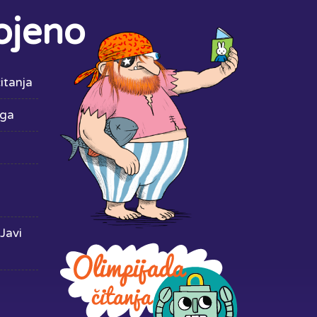
ojeno
itanja
iga
Javi