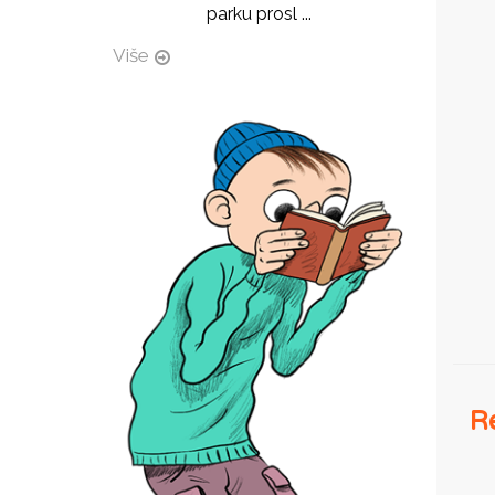
parku prosl ...
Više
Re