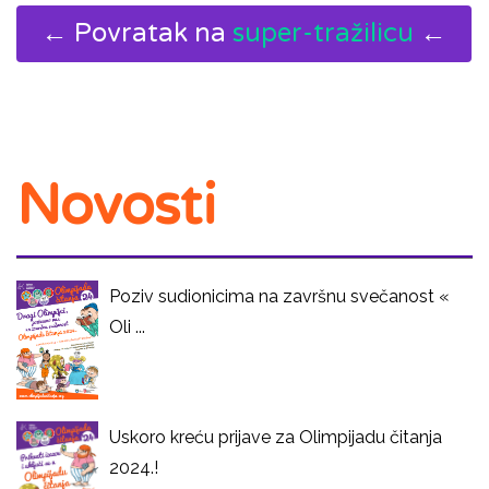
← Povratak na
super-tražilicu
←
Novosti
Poziv sudionicima na završnu svečanost «
Oli ...
Uskoro kreću prijave za Olimpijadu čitanja
2024.!