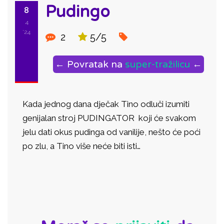
Pudingo
8
4
'24
2
5/5
← Povratak na
super-tražilicu
←
Kada jednog dana dječak Tino odluči izumiti
genijalan stroj PUDINGATOR koji će svakom
jelu dati okus pudinga od vanilije, nešto će poći
po zlu, a Tino više neće biti isti…
ID: