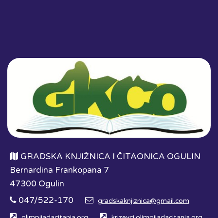
GRADSKA KNJIŽNICA I ČITAONICA OGULIN
Bernardina Frankopana 7
47300 Ogulin
047/522-170
gradskaknjiznica@gmail.com
olimpijadacitanja.org
krizevci.olimpijadacitanja.org