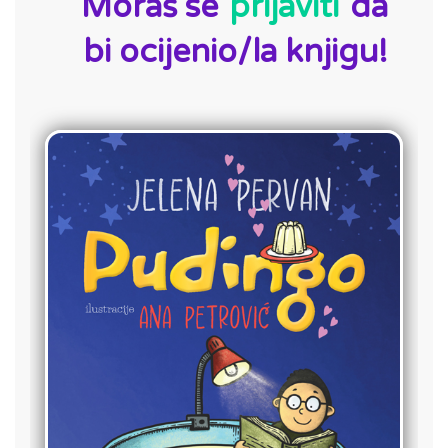
Moraš se
prijaviti
da
bi ocijenio/la knjigu!