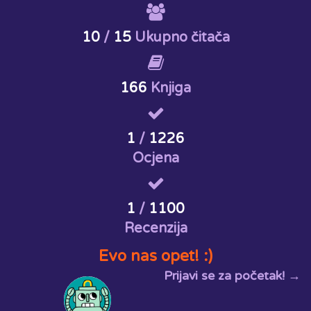
10
/
15
Ukupno čitača
166
Knjiga
1
/
1226
Ocjena
1
/
1100
Recenzija
Evo nas opet! :)
Prijavi se za početak! →