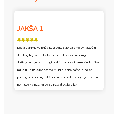
JAKŠA 1
u
Dosta zanimljiva priča koja pokazuje da smo svi različiti i
N
da zbog tog se ne trebamo brinuti kako nas drugi
p
doživljavaju jer su i drugi različiti od nas i nama čudni. Sve
mi je u knjizi super samo mi nije jasno zašto je zeleni
puding baš puding od špinata, a ne od pistacije jer i sama
pomisao na puding od špinata djeluje bljak.