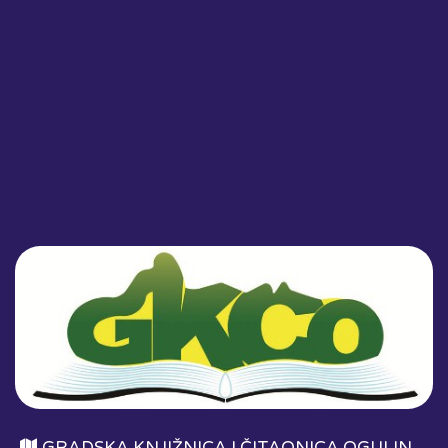
GRADSKA KNJIŽNICA I ČITAONICA OGULIN