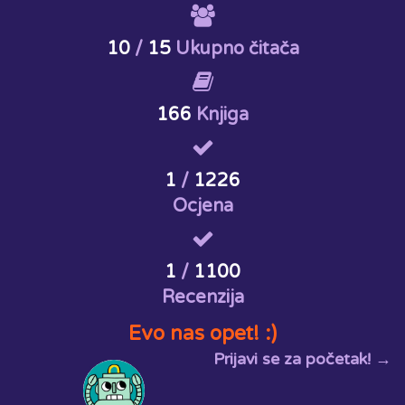
10
/
15
Ukupno čitača
166
Knjiga
1
/
1226
Ocjena
1
/
1100
Recenzija
Evo nas opet! :)
Prijavi se za početak! →