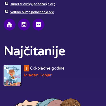
supetar.olimpijadacitanja.org
voltino.olimpijadacitanja.org
Najčitanije
Čokoladne godine
1
Mladen Kopjar