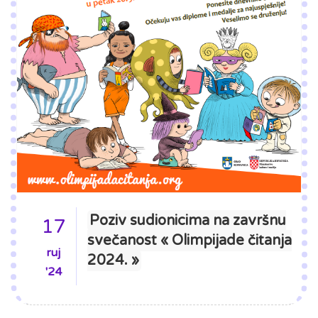
Poziv sudionicima na završnu
17
svečanost « Olimpijade čitanja
ruj
2024. »
'24