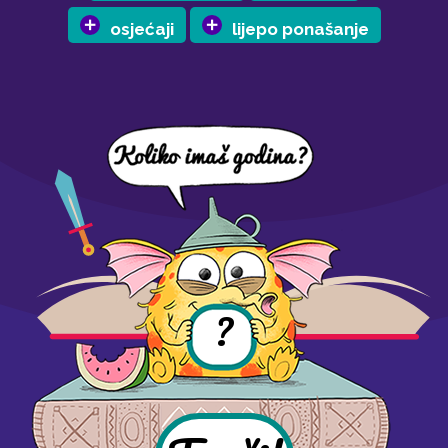
osjećaji
lijepo ponašanje