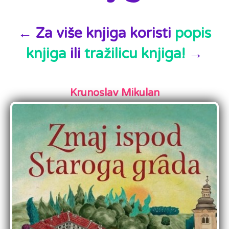
← Za više knjiga koristi
popis
knjiga
ili
tražilicu knjiga!
→
Krunoslav Mikulan