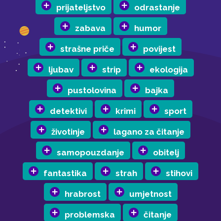
prijateljstvo
odrastanje
zabava
humor
strašne priče
povijest
ljubav
strip
ekologija
pustolovina
bajka
detektivi
krimi
sport
životinje
lagano za čitanje
samopouzdanje
obitelj
fantastika
strah
stihovi
hrabrost
umjetnost
problemska
čitanje