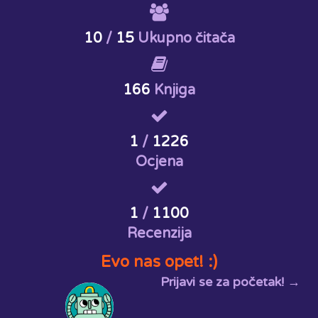
10
/
15
Ukupno čitača
166
Knjiga
1
/
1226
Ocjena
1
/
1100
Recenzija
Evo nas opet! :)
Prijavi se za početak! →