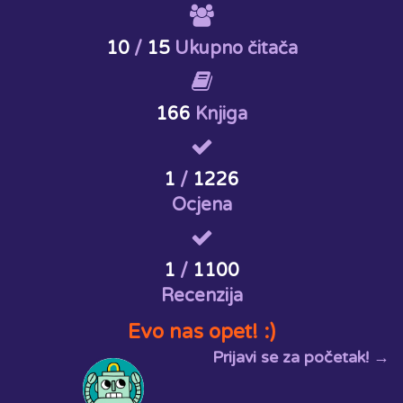
10
/
15
Ukupno čitača
166
Knjiga
1
/
1226
Ocjena
1
/
1100
Recenzija
Evo nas opet! :)
Prijavi se za početak! →