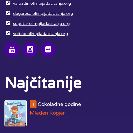
varazdin.olimpijadacitanja.org
dugaresa.olimpijadacitanja.org
supetar.olimpijadacitanja.org
voltino.olimpijadacitanja.org
Najčitanije
Čokoladne godine
1
Mladen Kopjar