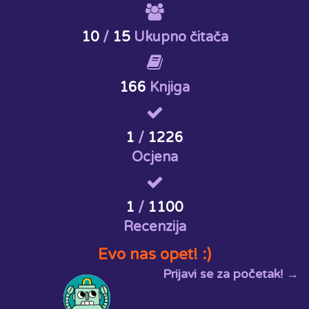
10
/
15
Ukupno čitača
166
Knjiga
1
/
1226
Ocjena
1
/
1100
Recenzija
Evo nas opet! :)
Prijavi se za početak! →