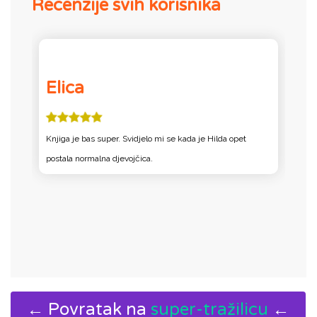
Recenzije svih korisnika
Elica
l
e
Knjiga je bas super. Svidjelo mi se kada je Hilda opet
k
postala normalna djevojčica.
← Povratak na
super-tražilicu
←