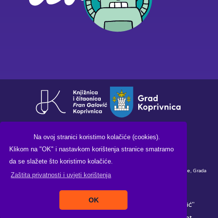
Na ovoj stranici koristimo kolačiće (cookies).
Klikom na "OK" i nastavkom korištenja stranice smatramo
da se slažete što koristimo kolačiće.
Financirano sredstvima Ministarstva kulture i medija Republike Hrvatske, Grada
Zaštita privatnosti i uvjeti korištenja
Koprivnice i Knjižnice i čitaonice "Fran Galović" Koprivnica.
OK
Copyright ©2026. Knjižnica i čitaonica "Fran Galović"
Koprivnica, All Rights Reserved |
Izrada:
Pikant