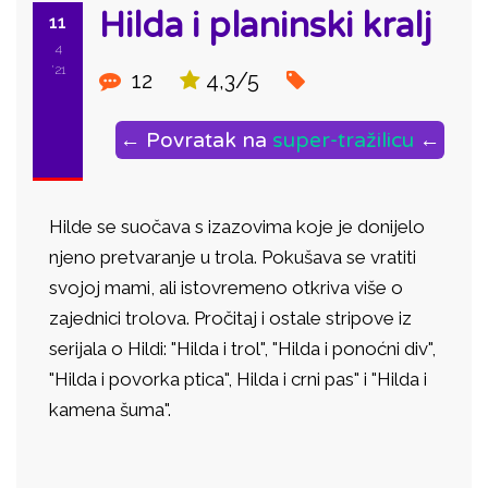
Hilda i planinski kralj
11
4
'21
12
4,3/5
← Povratak na
super-tražilicu
←
Hilde se suočava s izazovima koje je donijelo
njeno pretvaranje u trola. Pokušava se vratiti
svojoj mami, ali istovremeno otkriva više o
zajednici trolova. Pročitaj i ostale stripove iz
serijala o Hildi: "Hilda i trol", "Hilda i ponoćni div",
"Hilda i povorka ptica", Hilda i crni pas" i "Hilda i
kamena šuma".
ID: