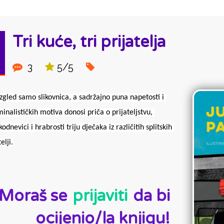
Tri kuće, tri prijatelja
3
5/5
zgled samo slikovnica, a sadržajno puna napetosti i 
minalističkih motiva donosi priča o prijateljstvu, 
odnevici i hrabrosti triju dječaka iz različitih splitskih 
elji.
D:
Moraš se
prijaviti
da bi
ocijenio/la knjigu!