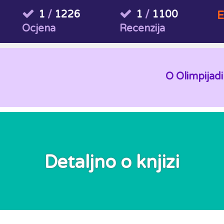
1
/
1226
1
/
1100
E
Ocjena
Recenzija
O Olimpijadi
Detaljno o knjizi