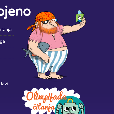
ojeno
itanja
iga
Javi