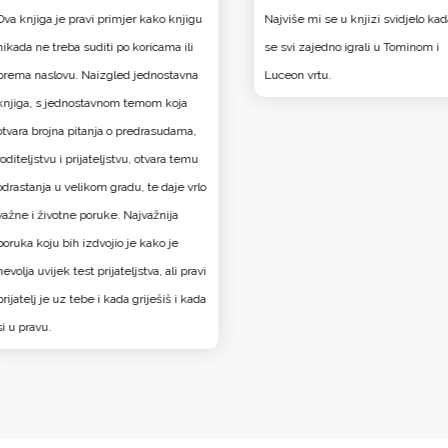
Ova knjiga je pravi primjer kako knjigu
Najviše mi se u knjizi svidjelo ka
nikada ne treba suditi po koricama ili
se svi zajedno igrali u Tominom i
prema naslovu. Naizgled jednostavna
Luceon vrtu.
knjiga, s jednostavnom temom koja
otvara brojna pitanja o predrasudama,
roditeljstvu i prijateljstvu, otvara temu
odrastanja u velikom gradu, te daje vrlo
važne i životne poruke. Najvažnija
poruka koju bih izdvojio je kako je
nevolja uvijek test prijateljstva, ali pravi
prijatelj je uz tebe i kada griješiš i kada
si u pravu.