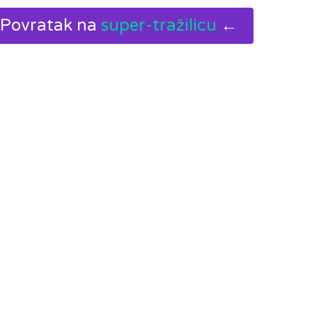
Povratak na
super-tražilicu
←