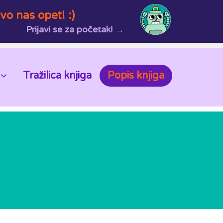
vo nas opet! :)
Prijavi se za početak! →
Tražilica knjiga
Popis knjiga