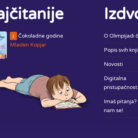
jčitanije
Izdv
Čokoladne godine
O Olimpijadi č
1
Mladen Kopjar
Popis svih knj
Novosti
Digitalna
pristupačnost
Imaš pitanja? 
nam se!