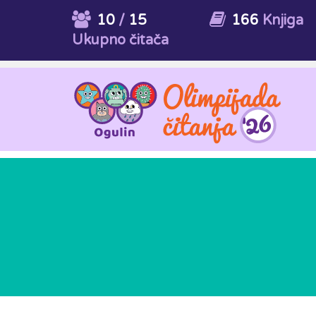
10
/
15
166
Knjiga
Ukupno čitača