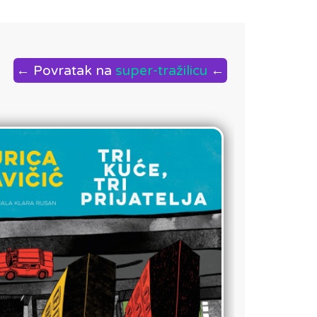
← Povratak na
super-tražilicu
←