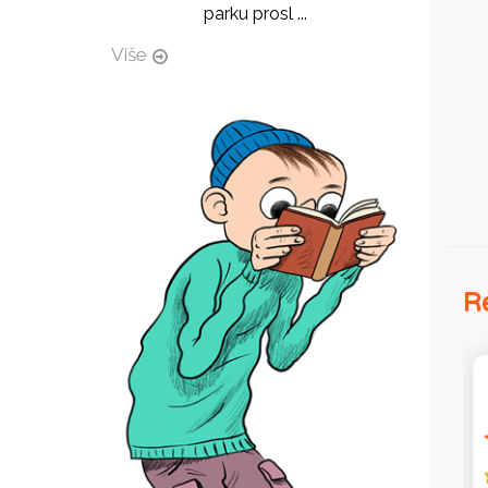
parku prosl ...
Više
Re
Disney