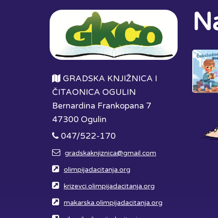
Na
GRADSKA KNJIŽNICA I
ČITAONICA OGULIN
Bernardina Frankopana 7
47300 Ogulin
047/522-170
gradskaknjiznica@gmail.com
olimpijadacitanja.org
krizevci.olimpijadacitanja.org
makarska.olimpijadacitanja.org