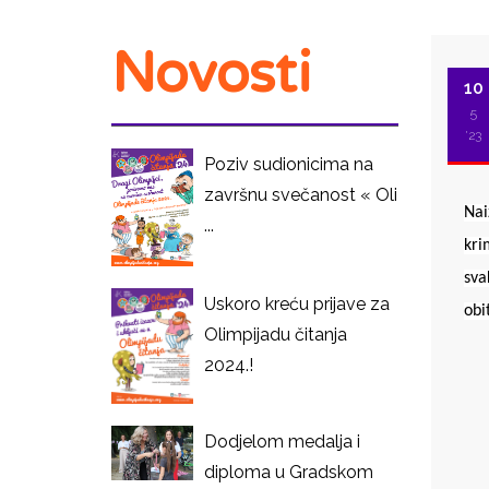
Novosti
10
5
'23
Poziv sudionicima na
završnu svečanost « Oli
Nai
...
kri
svak
Uskoro kreću prijave za
obit
Olimpijadu čitanja
2024.!
I
Dodjelom medalja i
diploma u Gradskom