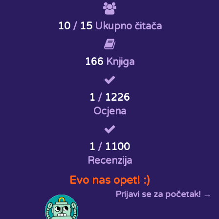
10
/
15
Ukupno čitača
166
Knjiga
1
/
1226
Ocjena
1
/
1100
Recenzija
Evo nas opet! :)
Prijavi se za početak! →