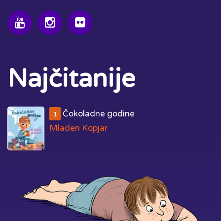
Najčitanije
Čokoladne godine
1
Mladen Kopjar