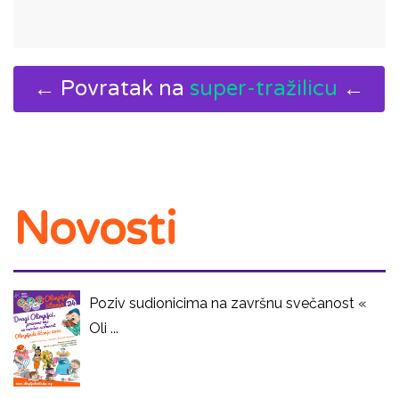
← Povratak na
super-tražilicu
←
Novosti
Poziv sudionicima na završnu svečanost «
Oli ...