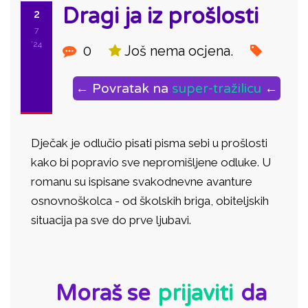
Dragi ja iz prošlosti
2
7
'24
0
Još nema ocjena.
← Povratak na
super-tražilicu
←
Dječak je odlučio pisati pisma sebi u prošlosti
kako bi popravio sve nepromišljene odluke. U
romanu su ispisane svakodnevne avanture
osnovnoškolca - od školskih briga, obiteljskih
situacija pa sve do prve ljubavi.
ID:
Moraš se
prijaviti
da