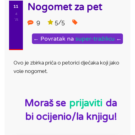
Nogomet za pet
11
4
'21
9
5/5
← Povratak na
super-tražilicu
←
Ovo je zbirka priča o petorici dječaka koji jako
vole nogomet.
ID:
Moraš se
prijaviti
da
bi ocijenio/la knjigu!