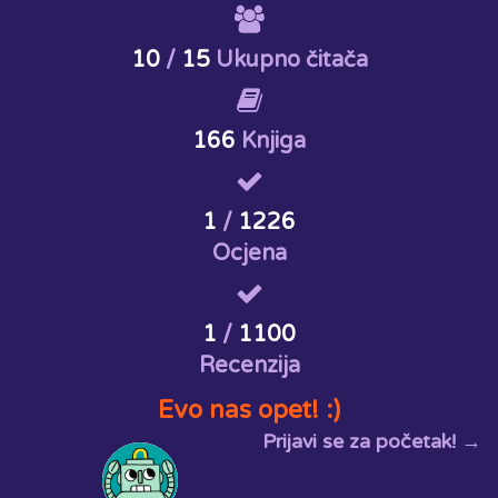
10
/
15
Ukupno čitača
166
Knjiga
1
/
1226
Ocjena
1
/
1100
Recenzija
Evo nas opet! :)
Prijavi se za početak! →