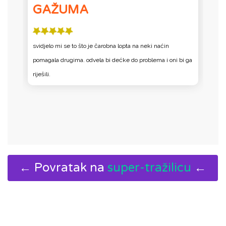
GAŽUMA
su
svidjelo mi se to što je čarobna lopta na neki naćin
U
pomagala drugima. odvela bi dećke do problema i oni bi ga
P
riješili.
← Povratak na
super-tražilicu
←