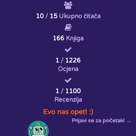
10
/
15
Ukupno čitača
166
Knjiga
1
/
1226
Ocjena
1
/
1100
Recenzija
Evo nas opet! :)
Prijavi se za početak! →