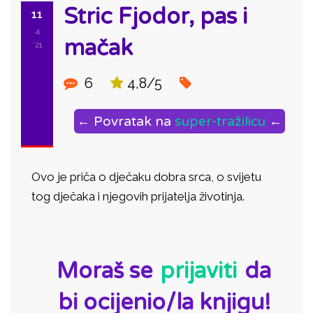
Stric Fjodor, pas i
11
4
mačak
'21
6
4,8/5
← Povratak na
super-tražilicu
←
Ovo je priča o dječaku dobra srca, o svijetu
tog dječaka i njegovih prijatelja životinja.
ID:
Moraš se
prijaviti
da
bi ocijenio/la knjigu!