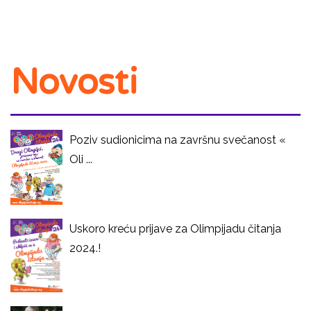
Novosti
Poziv sudionicima na završnu svečanost «
Oli ...
Uskoro kreću prijave za Olimpijadu čitanja
2024.!