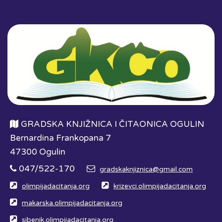
GRADSKA KNJIŽNICA I ČITAONICA OGULIN
Bernardina Frankopana 7
47300 Ogulin
047/522-170
gradskaknjiznica@gmail.com
olimpijadacitanja.org
krizevci.olimpijadacitanja.org
makarska.olimpijadacitanja.org
sibenik.olimpijadacitanja.org