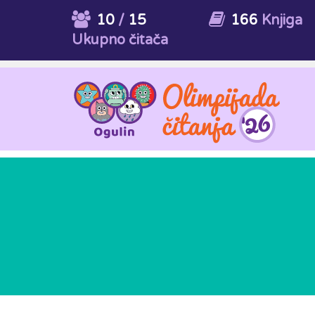
10
/
15
166
Knjiga
Ukupno čitača