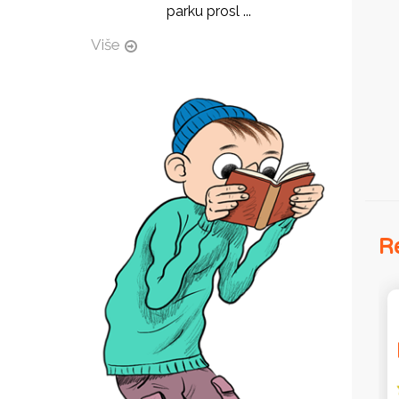
parku prosl ...
Više
Re