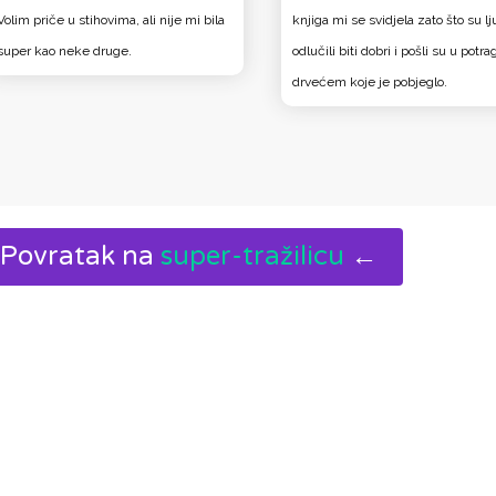
Volim priče u stihovima, ali nije mi bila
knjiga mi se svidjela zato što su lj
super kao neke druge.
odlučili biti dobri i pošli su u potr
drvećem koje je pobjeglo.
Povratak na
super-tražilicu
←