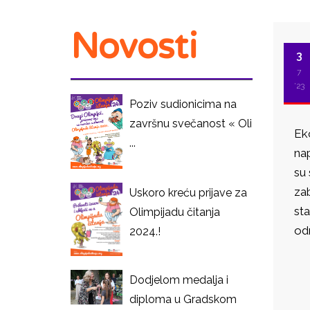
Novosti
3
7
'23
Poziv sudionicima na
završnu svečanost « Oli
Eko
...
nap
su 
zab
Uskoro kreću prijave za
sta
Olimpijadu čitanja
odr
2024.!
I
Dodjelom medalja i
diploma u Gradskom