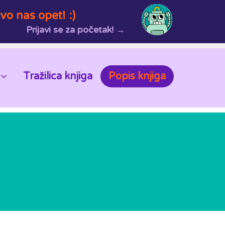
vo nas opet! :)
Prijavi se za početak! →
Tražilica knjiga
Popis knjiga