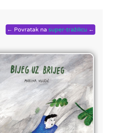
← Povratak na
super-tražilicu
←