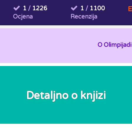
1
/
1226
1
/
1100
E
Ocjena
Recenzija
O Olimpijadi
Detaljno o knjizi