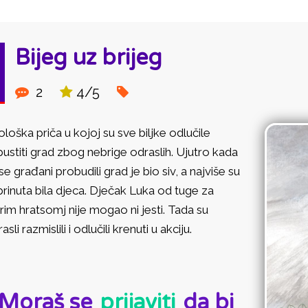
Bijeg uz brijeg
2
4/5
loška priča u kojoj su sve biljke odlučile
ustiti grad zbog nebrige odraslih. Ujutro kada
se građani probudili grad je bio siv, a najviše su
rinuta bila djeca. Dječak Luka od tuge za
rim hratsomj nije mogao ni jesti. Tada su
asli razmislili i odlučili krenuti u akciju.
D:
Moraš se
prijaviti
da bi