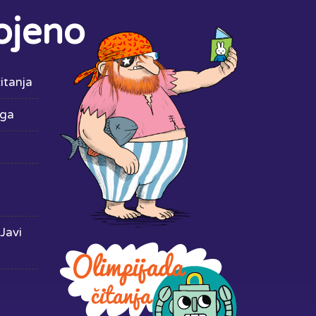
ojeno
itanja
iga
Javi