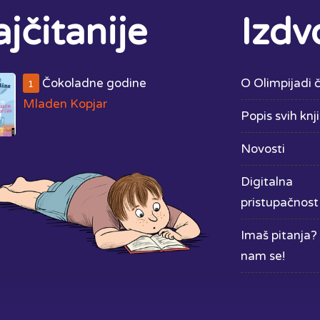
jčitanije
Izdv
Čokoladne godine
O Olimpijadi č
1
Mladen Kopjar
Popis svih knj
Novosti
Digitalna
pristupačnost
Imaš pitanja? 
nam se!