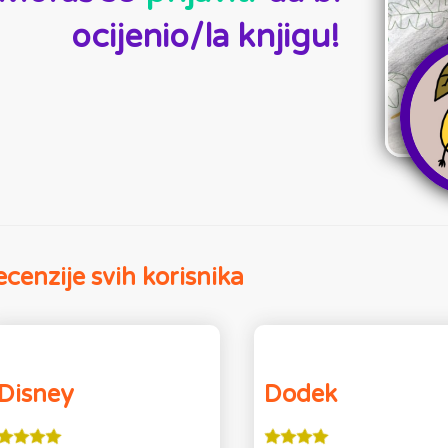
ocijenio/la knjigu!
cenzije svih korisnika
Disney
Dodek