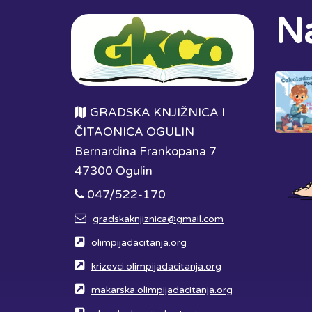
Na
GRADSKA KNJIŽNICA I
ČITAONICA OGULIN
Bernardina Frankopana 7
47300 Ogulin
047/522-170
gradskaknjiznica@gmail.com
olimpijadacitanja.org
krizevci.olimpijadacitanja.org
makarska.olimpijadacitanja.org