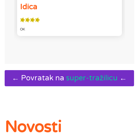
Idica
OK
O
← Povratak na
super-tražilicu
←
Novosti