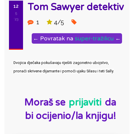
Tom Sawyer detektiv
12
5
'23
1
4/5
← Povratak na
super-tražilicu
←
Dvojica dječaka pokušavaju riješiti zagonetno ubojstvo, 
pronaći skrivene dijamante i pomoći ujaku Silasu i teti Sally.
ID:
Moraš se
prijaviti
da
bi ocijenio/la knjigu!