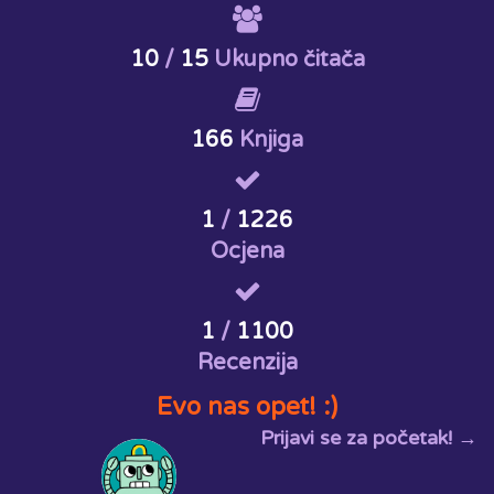
10
/
15
Ukupno čitača
166
Knjiga
1
/
1226
Ocjena
1
/
1100
Recenzija
Evo nas opet! :)
Prijavi se za početak! →