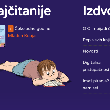
jčitanije
Izdv
Čokoladne godine
O Olimpijadi č
1
Mladen Kopjar
Popis svih knj
Novosti
Digitalna
pristupačnost
Imaš pitanja? 
nam se!