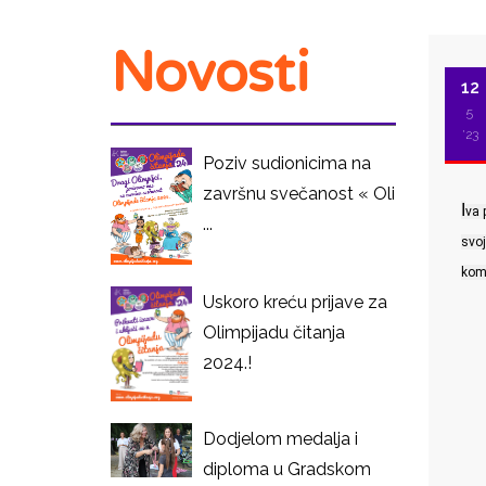
Novosti
12
5
'23
Poziv sudionicima na
završnu svečanost « Oli
I
va 
...
svo
kome
Uskoro kreću prijave za
I
Olimpijadu čitanja
2024.!
Dodjelom medalja i
diploma u Gradskom