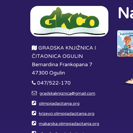
Na
GRADSKA KNJIŽNICA I
ČITAONICA OGULIN
Bernardina Frankopana 7
47300 Ogulin
047/522-170
gradskaknjiznica@gmail.com
olimpijadacitanja.org
krizevci.olimpijadacitanja.org
makarska.olimpijadacitanja.org