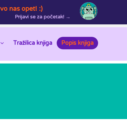
vo nas opet! :)
Prijavi se za početak! →
Tražilica knjiga
Popis knjiga