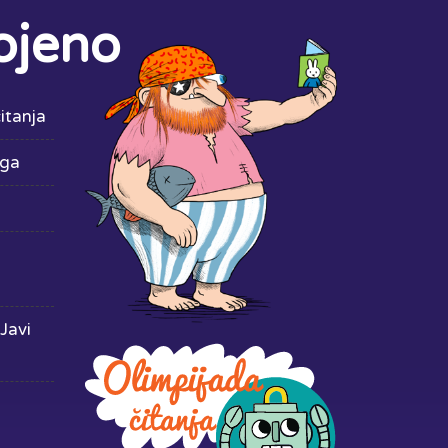
ojeno
itanja
iga
Javi