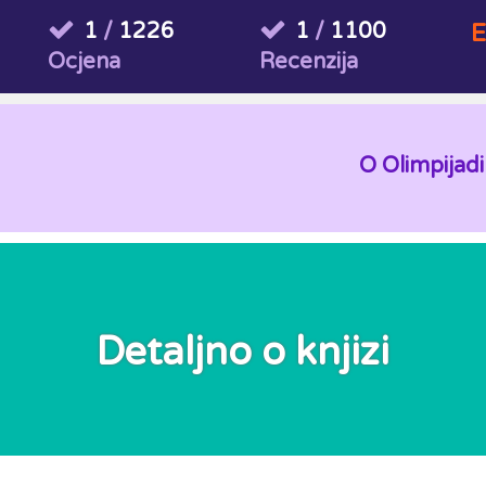
1
/
1226
1
/
1100
E
Ocjena
Recenzija
O Olimpijadi
Detaljno o knjizi