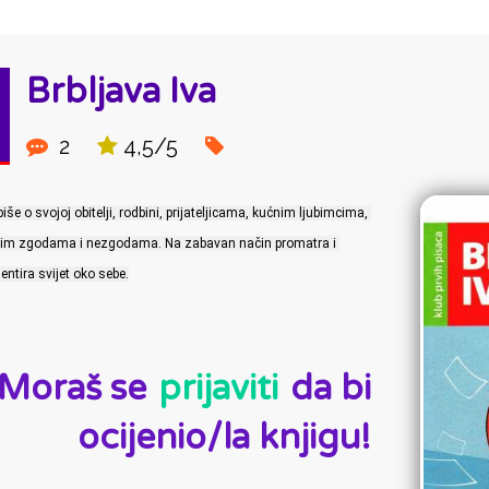
Brbljava Iva
2
4,5/5
piše o svojoj obitelji, rodbini, prijateljicama, kućnim ljubimcima, 
jim zgodama i nezgodama. Na zabavan način promatra i 
ntira svijet oko sebe.
D:
Moraš se
prijaviti
da bi
ocijenio/la knjigu!