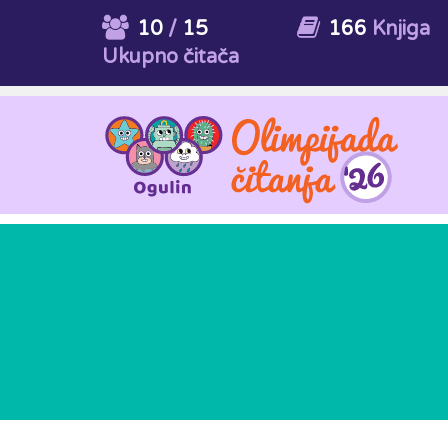
10
/
15
166
Knjiga
Ukupno čitača