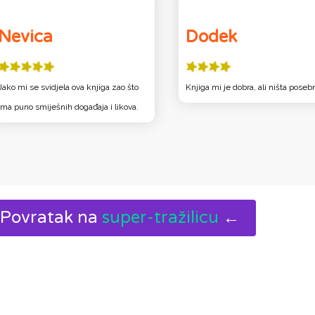
Nevica
Dodek
Jako mi se svidjela ova knjiga zao što
Knjiga mi je dobra, ali ništa poseb
ima puno smiješnih događaja i likova.
Povratak na
super-tražilicu
←