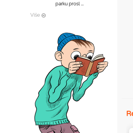
parku prosl ...
Više
Re