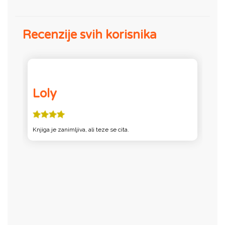
Recenzije svih korisnika
Loly
Knjiga je zanimljiva, ali teze se cita.
Do
z
ja
j