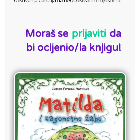
otkrivanju čarolija na neočekivanim mjestima.
ID:
Moraš se
prijaviti
da
bi ocijenio/la knjigu!