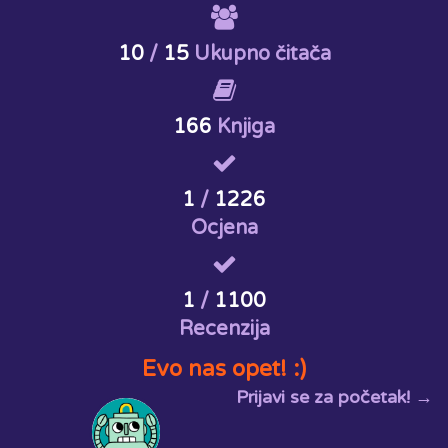
10
/
15
Ukupno čitača
166
Knjiga
1
/
1226
Ocjena
1
/
1100
Recenzija
Evo nas opet! :)
Prijavi se za početak! →