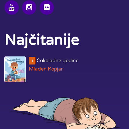
Najčitanije
Čokoladne godine
1
Mladen Kopjar