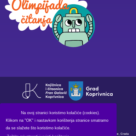
Na ovoj stranici koristimo kolačiće (cookies).
Klikom na "OK" i nastavkom korištenja stranice smatramo
da se slažete što koristimo kolačiće.
Financirano sredstvima Ministarstva kulture i medija Republike Hrvatske, Grada