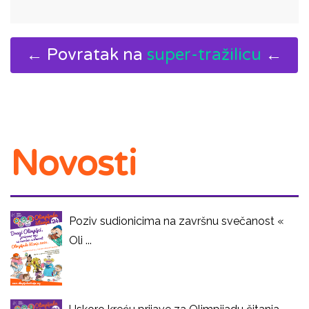
← Povratak na
super-tražilicu
←
Novosti
Poziv sudionicima na završnu svečanost «
Oli ...