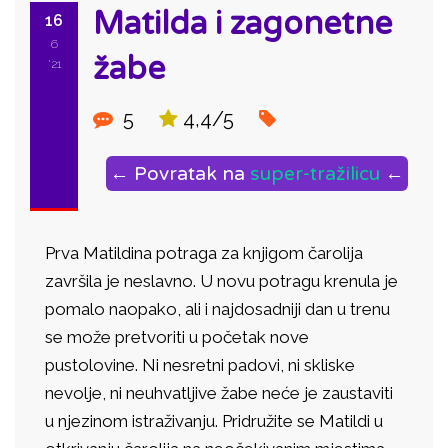
Matilda i zagonetne
16
6
žabe
'21
5
4,4/5
← Povratak na
super-tražilicu
←
Prva Matildina potraga za knjigom čarolija
završila je neslavno. U novu potragu krenula je
pomalo naopako, ali i najdosadniji dan u trenu
se može pretvoriti u početak nove
pustolovine. Ni nesretni padovi, ni skliske
nevolje, ni neuhvatljive žabe neće je zaustaviti
u njezinom istraživanju. Pridružite se Matildi u