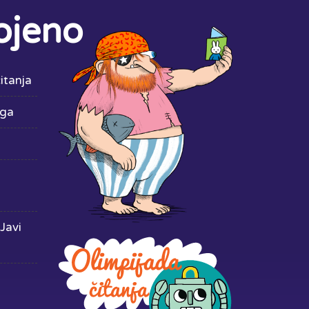
ojeno
itanja
iga
Javi