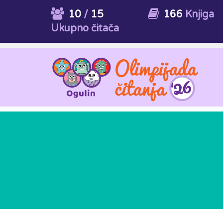
10
/
15
166
Knjiga
Ukupno čitača