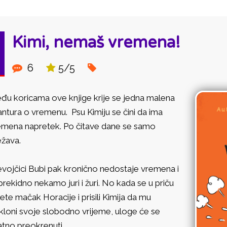
Kimi, nemaš vremena!
6
5/5
đu koricama ove knjige krije se jedna malena
ntura o vremenu. Psu Kimiju se čini da ima
emena napretek. Po čitave dane se samo
ežava.
vojčici Bubi pak kronično nedostaje vremena i
rekidno nekamo juri i žuri. No kada se u priču
ete mačak Horacije i prisili Kimija da mu
kloni svoje slobodno vrijeme, uloge će se
atno preokrenuti…