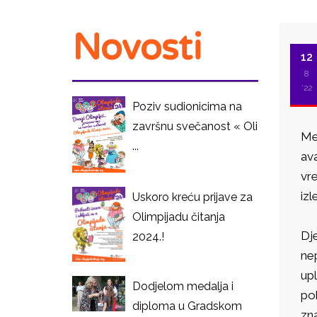
Novosti
12
8
'22
Poziv sudionicima na
završnu svečanost « Oli
Me
...
ava
vr
izl
Uskoro kreću prijave za
Olimpijadu čitanja
Dje
2024.!
nep
upl
Dodjelom medalja i
po
diploma u Gradskom
zn