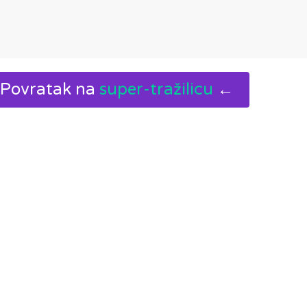
Povratak na
super-tražilicu
←