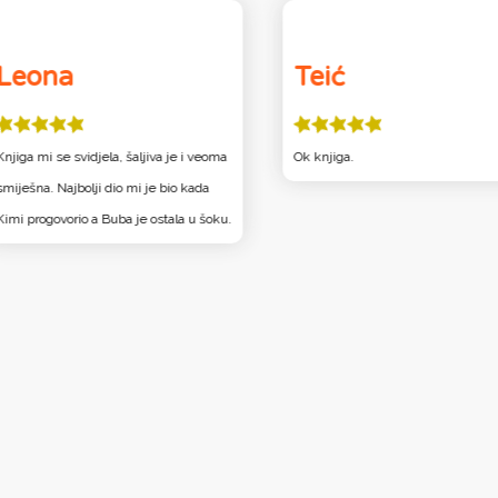
Leona
Teić
Knjiga mi se svidjela, šaljiva je i veoma
Ok knjiga.
smiješna. Najbolji dio mi je bio kada
Kimi progovorio a Buba je ostala u šoku.