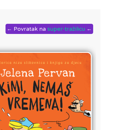
← Povratak na
super-tražilicu
←