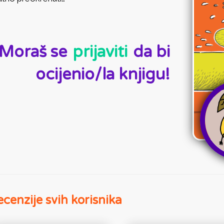
D:
Moraš se
prijaviti
da bi
ocijenio/la knjigu!
cenzije svih korisnika