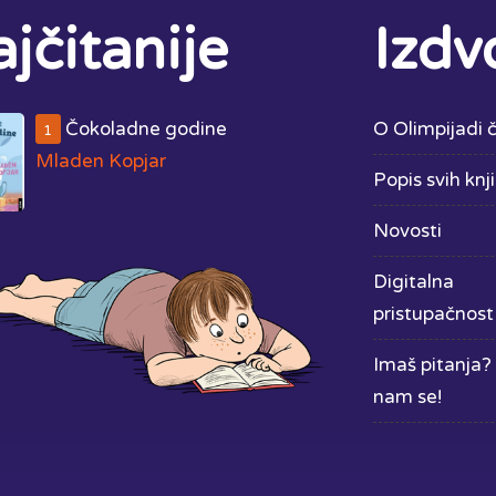
jčitanije
Izdv
Čokoladne godine
O Olimpijadi č
1
Mladen Kopjar
Popis svih knj
Novosti
Digitalna
pristupačnost
Imaš pitanja? 
nam se!