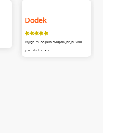
Dodek
Katica
knjiga mi se jako svidjela jer je Kimi
Najviše mi se u kn
jako sladak pas
Kimi stalno prduck
sto. Svi su likovi 