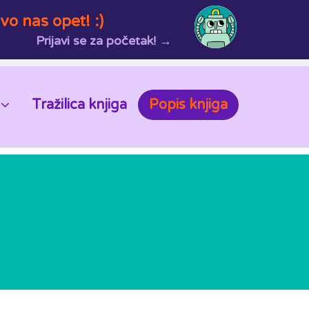
vo nas opet! :)
Prijavi se za početak! →
Tražilica knjiga
Popis knjiga