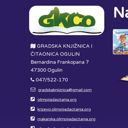
Na
GRADSKA KNJIŽNICA I
ČITAONICA OGULIN
Bernardina Frankopana 7
47300 Ogulin
047/522-170
gradskaknjiznica@gmail.com
olimpijadacitanja.org
krizevci.olimpijadacitanja.org
makarska.olimpijadacitanja.org