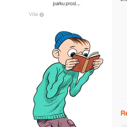
parku prosl ...
Više
I
Re