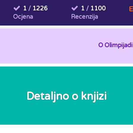
1
/
1226
1
/
1100
E
Ocjena
Recenzija
O Olimpijadi
Detaljno o knjizi