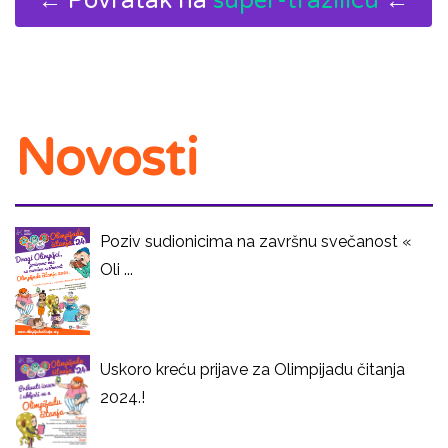
← Povratak na
super-tražilicu
←
Novosti
Poziv sudionicima na završnu svečanost «
Oli ...
Uskoro kreću prijave za Olimpijadu čitanja
2024.!