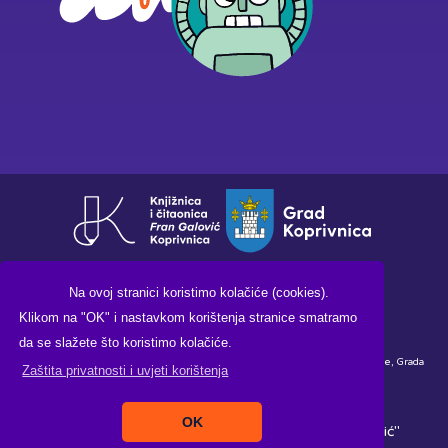
Na ovoj stranici koristimo kolačiće (cookies).
Klikom na "OK" i nastavkom korištenja stranice smatramo
da se slažete što koristimo kolačiće.
Financirano sredstvima Ministarstva kulture i medija Republike Hrvatske, Grada
Zaštita privatnosti i uvjeti korištenja
Koprivnice i Knjižnice i čitaonice "Fran Galović" Koprivnica.
OK
Copyright ©2026. Knjižnica i čitaonica "Fran Galović"