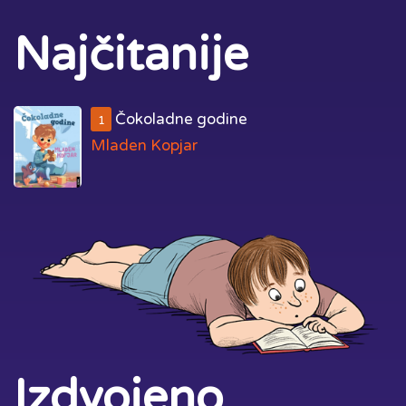
Najčitanije
Čokoladne godine
1
Mladen Kopjar
Izdvojeno