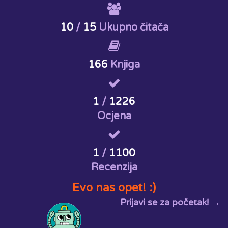
10
/
15
Ukupno čitača
166
Knjiga
1
/
1226
Ocjena
1
/
1100
Recenzija
Evo nas opet! :)
Prijavi se za početak! →