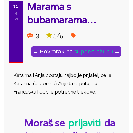
Marama s
11
4
bubamarama…
'21
3
5/5
← Povratak na
super-tražilicu
←
Katarina i Anja postaju najbolje prijateljice, a
Katarina će pomoći Anji da otputuje u
Francusku i dobije potrebne lijekove.
ID:
Moraš se
prijaviti
da