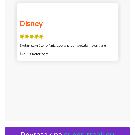
Disney
ji
Sretan sam što je Anja dobila prve naočale i krenula u
N
školu s Katarinom.
m
li
Ka