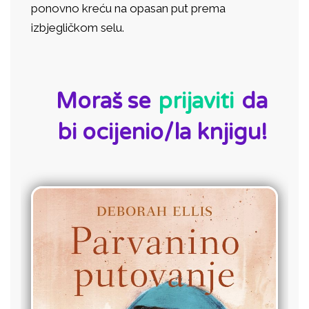
ponovno kreću na opasan put prema
izbjegličkom selu.
ID:
Moraš se
prijaviti
da
bi ocijenio/la knjigu!