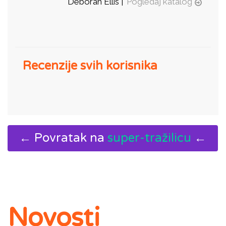
Deborah Ellis |
Pogledaj katalog
Recenzije svih korisnika
← Povratak na
super-tražilicu
←
Novosti