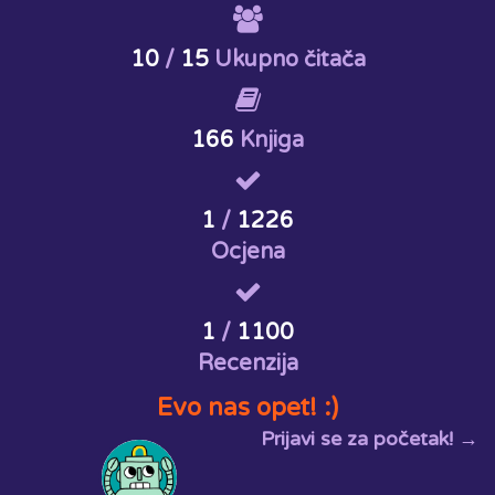
10
/
15
Ukupno čitača
166
Knjiga
1
/
1226
Ocjena
1
/
1100
Recenzija
Evo nas opet! :)
Prijavi se za početak! →