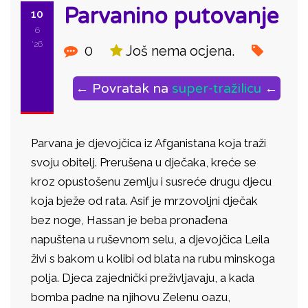
Parvanino putovanje
10
6
'26
0
Još nema ocjena.
← Povratak na
super-tražilicu
←
Parvana je djevojčica iz Afganistana koja traži
svoju obitelj. Prerušena u dječaka, kreće se
kroz opustošenu zemlju i susreće drugu djecu
koja bježe od rata. Asif je mrzovoljni dječak
bez noge, Hassan je beba pronađena
napuštena u ruševnom selu, a djevojčica Leila
živi s bakom u kolibi od blata na rubu minskoga
polja. Djeca zajednički preživljavaju, a kada
bomba padne na njihovu Zelenu oazu,